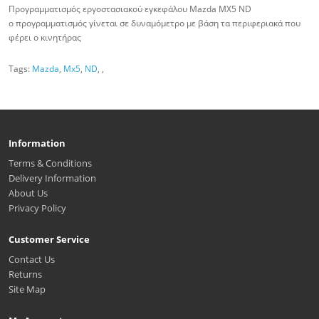
Προγραμματισμός εργοστασιακού εγκεφάλου Mazda ΜΧ5 ND
ο προγραμματισμός γίνεται σε δυναμόμετρο με βάση τα περιφεριακά που
φέρει ο κινητήρας
Tags:
Mazda
,
Mx5
,
ND
,
,
Information
Terms & Conditions
Delivery Information
About Us
Privacy Policy
Customer Service
Contact Us
Returns
Site Map