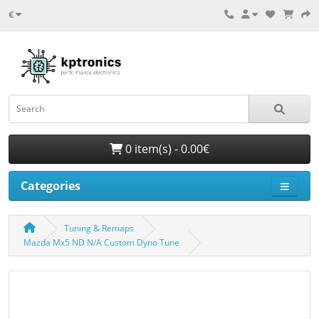
€
0 item(s) - 0.00€
Categories
Tuning & Remaps
Mazda Mx5 ND N/A Custom Dyno Tune